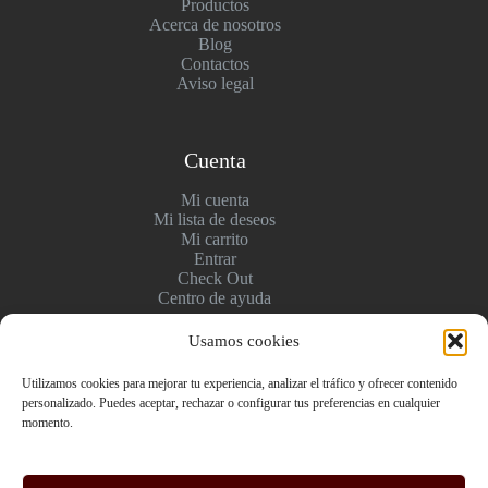
Productos
Acerca de nosotros
Blog
Contactos
Aviso legal
Cuenta
Mi cuenta
Mi lista de deseos
Mi carrito
Entrar
Check Out
Centro de ayuda
Usamos cookies
Pagos y entregas
Utilizamos cookies para mejorar tu experiencia, analizar el tráfico y ofrecer contenido
personalizado. Puedes aceptar, rechazar o configurar tus preferencias en cualquier
Envío y pago
momento.
Politica de devolución
Pago seguro