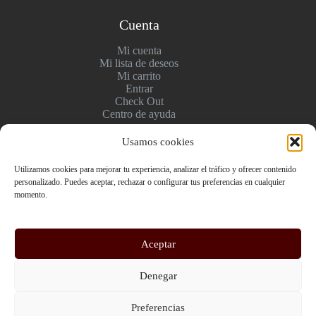
Cuenta
Mi cuenta
Mi lista de deseos
Mi carrito
Entrar
Check Out
Centro de ayuda
Usamos cookies
Pagos y entregas
Utilizamos cookies para mejorar tu experiencia, analizar el tráfico y ofrecer contenido
personalizado. Puedes aceptar, rechazar o configurar tus preferencias en cualquier
Envío y pago
momento.
Politica de devolución
Pago seguro
Aceptar
Copyright © 2026 Regalos Personalizados en Barcelona |
Denegar
Imanes y Llaveros con Foto | YourStoryLab - WordPress
Theme by
Creative Themes
.
Preferencias