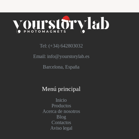
Tel: (+34)
642803032
Email: info@yourstorylab.es
Barcelona, España
Menú principal
Inicio
Productos
Acerca de nosotros
Blog
Contactos
Aviso legal