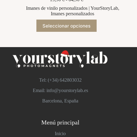
de
Imanes de vinilo personalizados | YourStoryLab
,
precios:
Imanes personalizados
desde
19,90 €
Este
Seleccionar opciones
hasta
producto
64,90 €
tiene
múltiples
variantes.
Las
opciones
se
pueden
elegir
en
Tel: (+34)
642803032
la
página
Email: info@yourstorylab.es
de
producto
Barcelona, España
Menú principal
Inicio