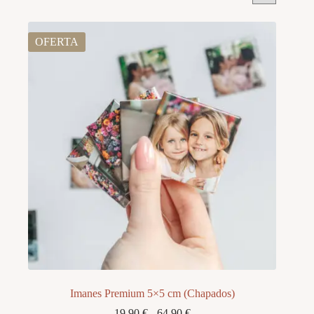
OFERTA
Imanes Premium 5×5 cm (Chapados)
Rango
19,90
€
-
64,90
€