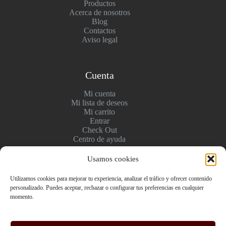
Productos
Acerca de nosotros
Blog
Contactos
Aviso legal
Cuenta
Mi cuenta
Mi lista de deseos
Mi carrito
Entrar
Check Out
Centro de ayuda
Usamos cookies
Pagos y entregas
Utilizamos cookies para mejorar tu experiencia, analizar el tráfico y ofrecer contenido
personalizado. Puedes aceptar, rechazar o configurar tus preferencias en cualquier
Envío y pago
momento.
Politica de devolución
Pago seguro