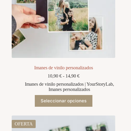
de
producto
Imanes de vinilo personalizados
Rango
10,90
€
-
14,90
€
de
Imanes de vinilo personalizados | YourStoryLab
,
precios:
Imanes personalizados
desde
10,90 €
Este
Seleccionar opciones
hasta
producto
14,90 €
tiene
múltiples
variantes.
Las
OFERTA
opciones