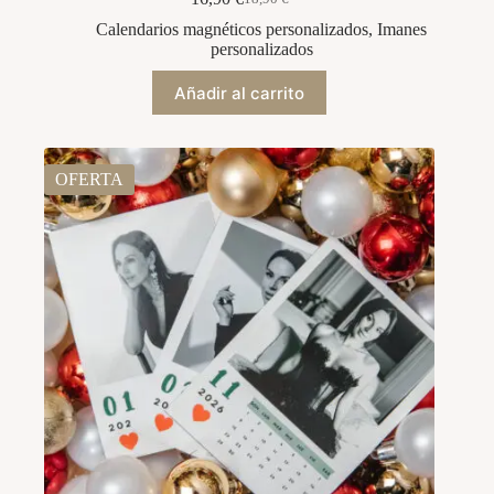
El
El
precio
precio
Calendarios magnéticos personalizados
,
Imanes
original
actual
personalizados
era:
es:
18,90 €.
16,90 €.
Añadir al carrito
OFERTA