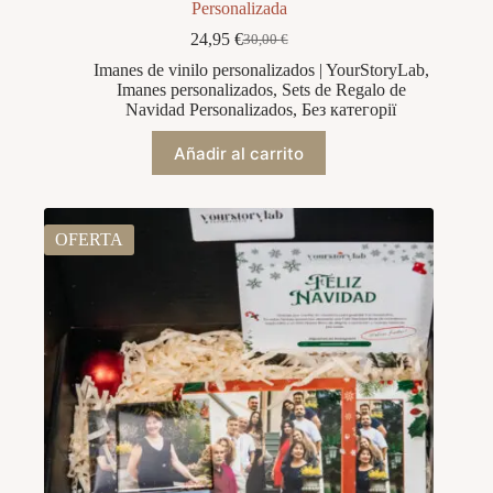
Personalizada
24,95
€
30,00
€
El
El
precio
precio
Imanes de vinilo personalizados | YourStoryLab
,
original
actual
Imanes personalizados
,
Sets de Regalo de
era:
es:
Navidad Personalizados
,
Без категорії
30,00 €.
24,95 €.
Añadir al carrito
OFERTA