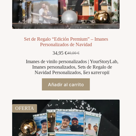
Set de Regalo “Edición Premium” – Imanes
Personalizados de Navidad
34,95
€
40,00
€
El
El
precio
precio
Imanes de vinilo personalizados | YourStoryLab
,
original
actual
Imanes personalizados
,
Sets de Regalo de
era:
es:
Navidad Personalizados
,
Без категорії
40,00 €.
34,95 €.
Añadir al carrito
OFERTA