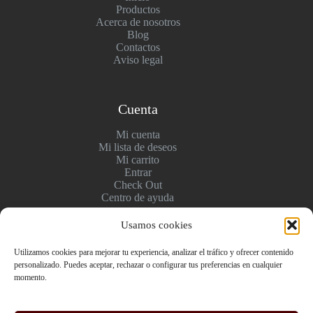
Productos
Acerca de nosotros
Blog
Contactos
Aviso legal
Cuenta
Mi cuenta
Mi lista de deseos
Mi carrito
Entrar
Check Out
Centro de ayuda
Usamos cookies
Pagos y entregas
Utilizamos cookies para mejorar tu experiencia, analizar el tráfico y ofrecer contenido
personalizado. Puedes aceptar, rechazar o configurar tus preferencias en cualquier
Envío y pago
momento.
Politica de devolución
Pago seguro