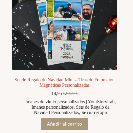
Set de Regalo de Navidad Mini – Tiras de Fotomatón
Magnéticas Personalizadas
14,95
€
18,95
€
El
El
precio
precio
Imanes de vinilo personalizados | YourStoryLab
,
original
actual
Imanes personalizados
,
Sets de Regalo de
era:
es:
Navidad Personalizados
,
Без категорії
18,95 €.
14,95 €.
Añadir al carrito