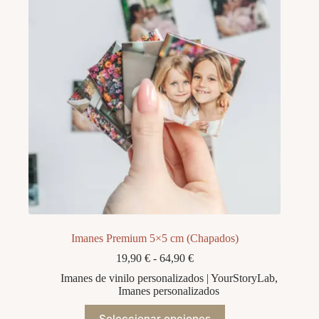
se
pueden
elegir
en
la
página
de
producto
Imanes Premium 5×5 cm (Chapados)
Rango
19,90
€
-
64,90
€
de
Imanes de vinilo personalizados | YourStoryLab
,
precios:
Imanes personalizados
desde
19,90 €
Este
Seleccionar opciones