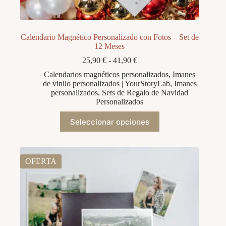
Calendario Magnético Personalizado con Fotos – Set de
12 Meses
Rango
25,90
€
-
41,90
€
de
Calendarios magnéticos personalizados
,
Imanes
precios:
de vinilo personalizados | YourStoryLab
,
Imanes
desde
personalizados
,
Sets de Regalo de Navidad
25,90 €
Personalizados
hasta
41,90 €
Este
Seleccionar opciones
producto
tiene
múltiples
variantes.
Las
OFERTA
opciones
se
pueden
elegir
en
la
página