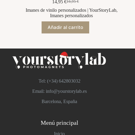
14,95
€
16,95
€
El
El
precio
precio
Imanes de vinilo personalizados | YourStoryLab
,
original
actual
Imanes personalizados
era:
es:
16,95 €.
14,95 €.
Añadir al carrito
Tel: (+34)
642803032
Email: info@yourstorylab.es
Barcelona, España
Menú principal
Inicio