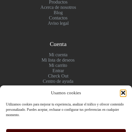
Productos
Acerca de nosotros
Blog
Contactos
Aviso legal
Cuenta
Mi cuenta
Mi lista de deseos
Mi carrito
Entrar
Check Out
Centro de ayuda
Usamos cookies
Pagos y entregas
Utilizamos cookies para mejorar tu experiencia, analizar el tráfico y ofrecer contenido
personalizado. Puedes aceptar, rechazar o configurar tus preferencias en cualquier
Envío y pago
momento.
Politica de devolución
Pago seguro