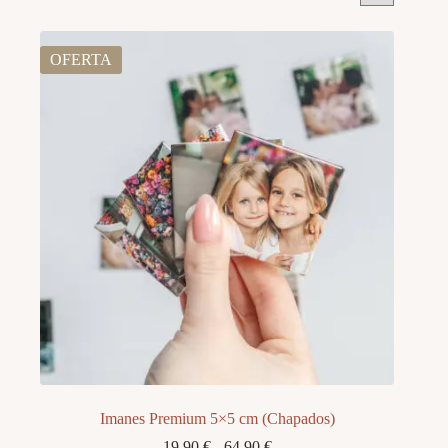
OFERTA
Imanes Premium 5×5 cm (Chapados)
Rango
19,90
€
-
64,90
€