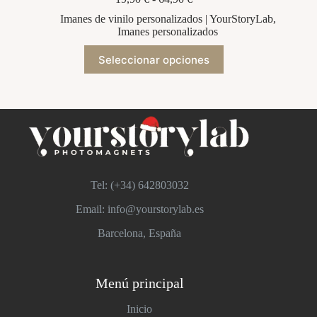
de
Imanes de vinilo personalizados | YourStoryLab
,
precios:
Imanes personalizados
desde
19,90 €
Este
Seleccionar opciones
hasta
producto
64,90 €
tiene
múltiples
variantes.
Las
opciones
se
pueden
elegir
en
Tel: (+34)
642803032
la
página
Email: info@yourstorylab.es
de
producto
Barcelona, España
Menú principal
Inicio