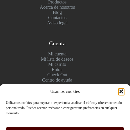
Productos
Acerca de nosotros
Blog
Contactos
Aviso legal
Cuenta
Mi cuenta
Mi lista de deseos
Mi carrito
Entrar
Check Out
Centro de ayuda
Usamos cookies
Pagos y entregas
Utilizamos cookies para mejorar tu experiencia, analizar el tráfico y ofrecer contenido
personalizado. Puedes aceptar, rechazar o configurar tus preferencias en cualquier
Envío y pago
momento.
Politica de devolución
Pago seguro