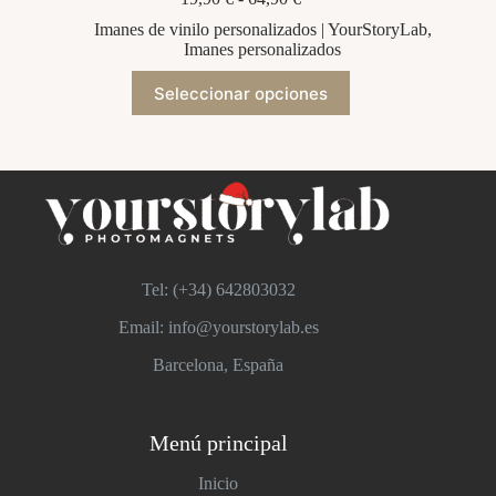
de
Imanes de vinilo personalizados | YourStoryLab
,
precios:
Imanes personalizados
desde
19,90 €
Este
Seleccionar opciones
hasta
producto
64,90 €
tiene
múltiples
variantes.
Las
opciones
se
pueden
elegir
en
Tel: (+34)
642803032
la
página
Email: info@yourstorylab.es
de
producto
Barcelona, España
Menú principal
Inicio