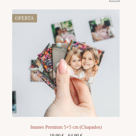
OFERTA
Imanes Premium 5×5 cm (Chapados)
Rango
19,90
€
-
64,90
€