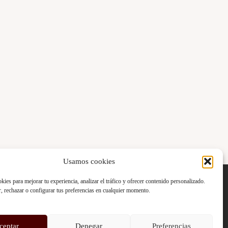
Usamos cookies
Pagos y entregas
kies para mejorar tu experiencia, analizar el tráfico y ofrecer contenido personalizado.
Envío y pago
, rechazar o configurar tus preferencias en cualquier momento.
Politica de devolución
Pago seguro
ceptar
Denegar
Preferencias