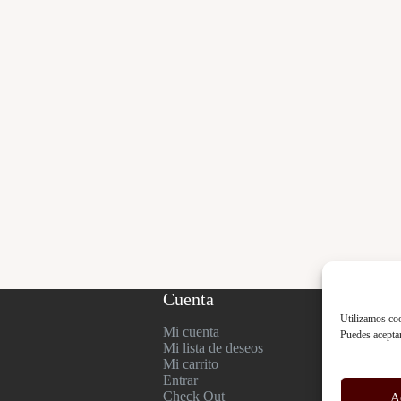
Cuenta
Utilizamos coo
Mi cuenta
Puedes aceptar
Mi lista de deseos
Mi carrito
Entrar
Check Out
A