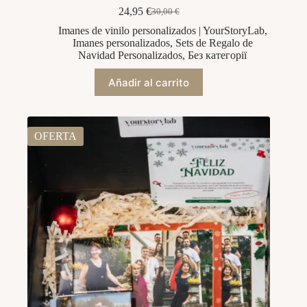
24,95
€
30,00
€
El
El
precio
precio
Imanes de vinilo personalizados | YourStoryLab
,
original
actual
Imanes personalizados
,
Sets de Regalo de
era:
es:
Navidad Personalizados
,
Без категорії
30,00 €.
24,95 €.
Añadir al carrito
OFERTA