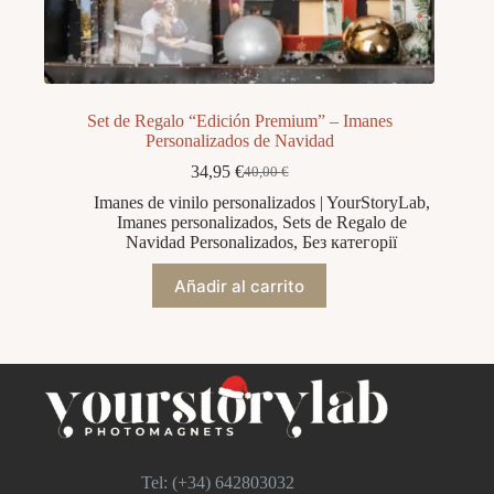
Set de Regalo “Edición Premium” – Imanes
Personalizados de Navidad
34,95
€
40,00
€
El
El
precio
precio
Imanes de vinilo personalizados | YourStoryLab
,
original
actual
Imanes personalizados
,
Sets de Regalo de
era:
es:
Navidad Personalizados
,
Без категорії
40,00 €.
34,95 €.
Añadir al carrito
Tel: (+34)
642803032