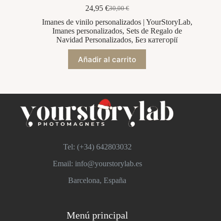
24,95
€
30,00
€
El
El
precio
precio
Imanes de vinilo personalizados | YourStoryLab
,
original
actual
Imanes personalizados
,
Sets de Regalo de
era:
es:
Navidad Personalizados
,
Без категорії
30,00 €.
24,95 €.
Añadir al carrito
Tel: (+34)
642803032
Email: info@yourstorylab.es
Barcelona, España
Menú principal