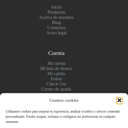
Inicio
Productos
Acerca de nosotros
Blog
Contactos
Aviso legal
Cuenta
Mi cuenta
Mi lista de deseos
Mi carrito
Entrar
Check Out
Centro de ayuda
Usamos cookies
Pagos y entregas
Utilizamos cookies para mejorar tu experiencia, analizar el tráfico y ofrecer contenido
personalizado. Puedes aceptar, rechazar o configurar tus preferencias en cualquier
Envío y pago
momento.
Politica de devolución