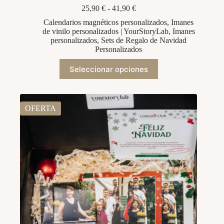
Rango
25,90
€
-
41,90
€
de
Calendarios magnéticos personalizados
,
Imanes
precios:
de vinilo personalizados | YourStoryLab
,
Imanes
desde
personalizados
,
Sets de Regalo de Navidad
25,90 €
Personalizados
hasta
41,90 €
Este
Seleccionar opciones
producto
tiene
múltiples
variantes.
Las
OFERTA
opciones
se
pueden
elegir
en
la
página
de
producto