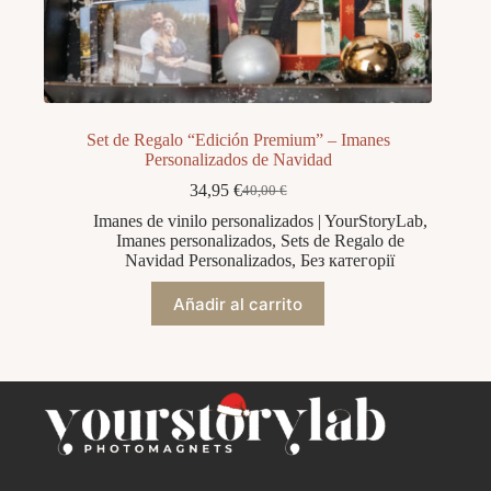
Set de Regalo “Edición Premium” – Imanes
Personalizados de Navidad
34,95
€
40,00
€
El
El
precio
precio
Imanes de vinilo personalizados | YourStoryLab
,
original
actual
Imanes personalizados
,
Sets de Regalo de
era:
es:
Navidad Personalizados
,
Без категорії
40,00 €.
34,95 €.
Añadir al carrito