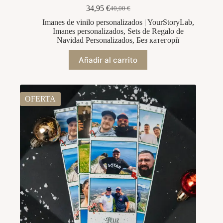
34,95
€
40,00
€
El
El
precio
precio
Imanes de vinilo personalizados | YourStoryLab
,
original
actual
Imanes personalizados
,
Sets de Regalo de
era:
es:
Navidad Personalizados
,
Без категорії
40,00 €.
34,95 €.
Añadir al carrito
OFERTA