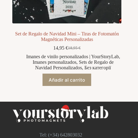
Set de Regalo de Navidad Mini – Tiras de Fotomatón
Magnéticas Personalizadas
14,95
€
18,95
€
El
El
precio
precio
Imanes de vinilo personalizados | YourStoryLab
,
original
actual
Imanes personalizados
,
Sets de Regalo de
era:
es:
Navidad Personalizados
,
Без категорії
18,95 €.
14,95 €.
Añadir al carrito
Tel: (+34)
642803032