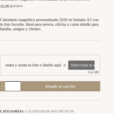
16,90
€
18,90
€
El
El
precio
precio
original
actual
Calendario magnético personalizado 2026 en formato A5 con
era:
es:
tu foto favorita. Ideal para nevera, oficina o como detalle para
18,90 €.
16,90 €.
familia, amigos y clientes.
Arrastra y suelta tu foto o diseño aquí
o
Selecciona tu archivo
0
of 100
Calendario
Añadir al carrito
Magnético
Personalizado
2026
A5
con
Foto
CATEGORÍAS:
CALENDARIOS MAGNÉTICOS
cantidad