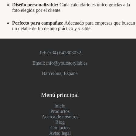
Diseño personalizable:
Cada calendario es único gracias a la
foto elegida por el cliente.
Perfecto para campañas:
Adecuado para empresas que buscan
un detalle de fin de año práctico y visible.
Tel: (+34)
642803032
Email: info@yourstorylab.es
Barcelona, España
Menú principal
Inicio
Productos
Acerca de nosotros
Blog
Contactos
Aviso legal