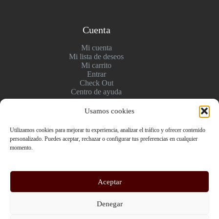
Cuenta
Mi cuenta
Mi lista de deseos
Mi carrito
Entrar
Check Out
Centro de ayuda
Usamos cookies
Pagos y entregas
Utilizamos cookies para mejorar tu experiencia, analizar el tráfico y ofrecer contenido
personalizado. Puedes aceptar, rechazar o configurar tus preferencias en cualquier
Envío y pago
momento.
Politica de devolución
Pago seguro
Aceptar
Copyright © 2026 Regalos Personalizados en Barcelona |
Denegar
Imanes y Llaveros con Foto | YourStoryLab - WordPress